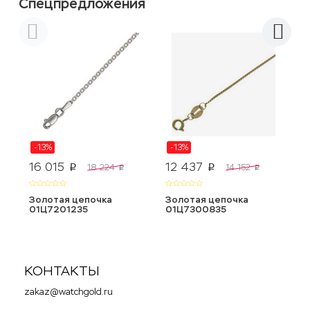
Спецпредложения
-13%
-13%
16 015
12 437
7
18 224
14 152
p
p
p
p
Золотая цепочка
Золотая цепочка
З
01Ц7201235
01Ц7300835
0
КОНТАКТЫ
zakaz@watchgold.ru