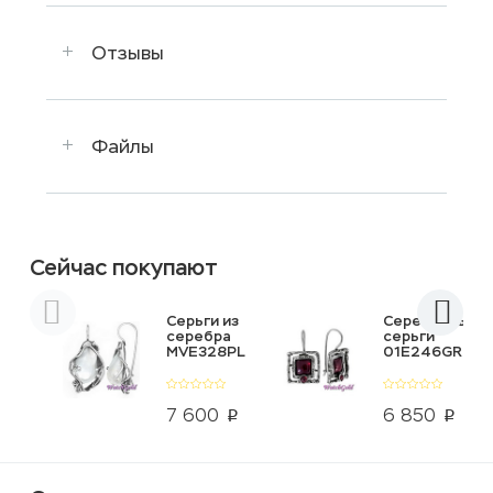
Отзывы
Файлы
Сейчас покупают
Серьги из
Серебряные
серебра
серьги
MVE328PL
01E246GR
7 600
6 850
p
p