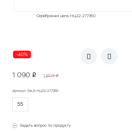
Серебряная цепь НЦ22-277350
-40%
1 090
p
1 803
p
Артикул
:
SALE-НЦ22-277350
55
Задать вопрос по продукту