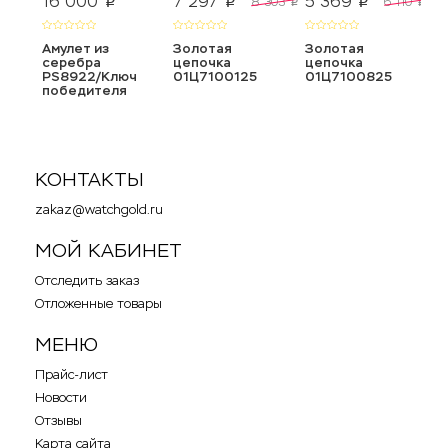
16 000
7 297
5 369
3
8 303
6 110
p
p
p
p
p
Амулет из
Золотая
Золотая
З
серебра
цепочка
цепочка
ц
PS8922/Ключ
01Ц7100125
01Ц7100825
0
победителя
КОНТАКТЫ
zakaz@watchgold.ru
МОЙ КАБИНЕТ
Отследить заказ
Отложенные товары
МЕНЮ
Прайс-лист
Новости
Отзывы
Карта сайта