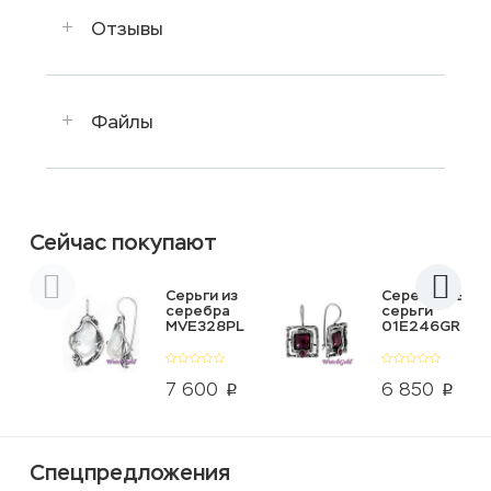
Отзывы
Файлы
Сейчас покупают
Серьги из
Серебряные
серебра
серьги
MVE328PL
01E246GR
7 600
6 850
p
p
Спецпредложения