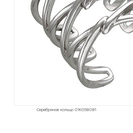
Серебряное кольцо 01К058081