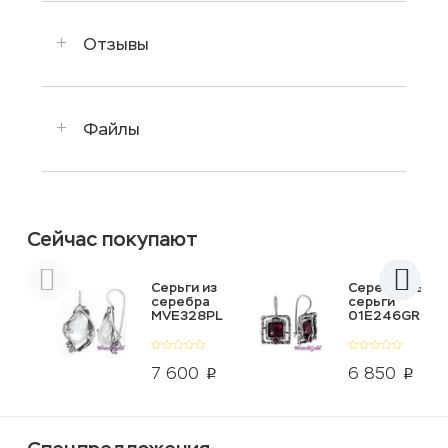
Отзывы
Файлы
Сейчас покупают
Серьги из
Серебряные
серебра
серьги
MVE328PL
01E246GR
7 600
6 850
p
p