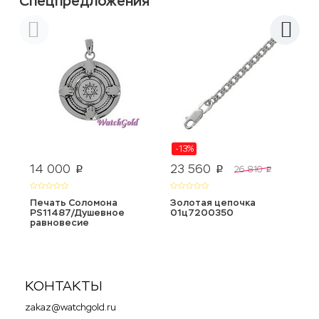
Спецпредложения
-13%
14 000
23 560
2
26 810
p
p
p
Печать Соломона
Золотая цепочка
З
PS11487/Душевное
01ц7200350
0
равновесие
КОНТАКТЫ
zakaz@watchgold.ru