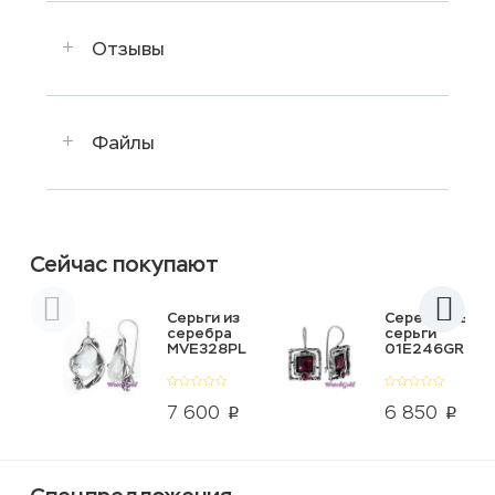
Отзывы
Файлы
Сейчас покупают
Серьги из
Серебряные
серебра
серьги
MVE328PL
01E246GR
7 600
6 850
p
p