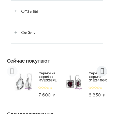
Отзывы
Файлы
Сейчас покупают
Серьги из
Серебряные
серебра
серьги
MVE328PL
01E246GR
7 600
6 850
p
p