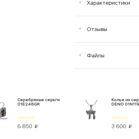
Характеристики
Отзывы
Файлы
Серебряные серьги
Колье из се
01E246GR
DENO 01N119
6 850
3 600
p
p