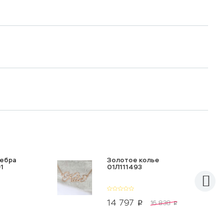
ребра
Золотое колье
1
01Л111493
14 797
16 838
p
p