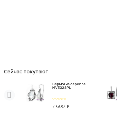
Сейчас покупают
Серьги из серебра
MVE328PL
7 600
p