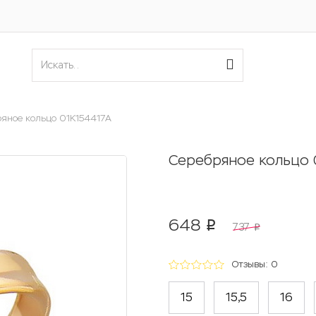
ряное кольцо 01К154417А
Серебряное кольцо 
648
p
737
p
Отзывы: 0
15
15,5
16