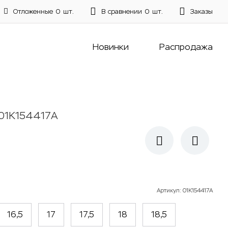
Отложенные
0
шт.
В сравнении
0
шт.
Заказы
Новинки
Распродажа
01К154417А
Артикул
:
01К154417А
16,5
17
17,5
18
18,5