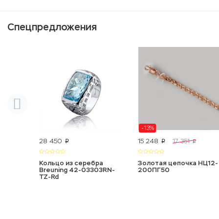
Спецпредложения
-13%
28 450
15 248
17 351
p
p
p
Кольцо из серебра
Золотая цепочка НЦ12-
Breuning 42-03303RN-
200ПГ50
TZ-Rd