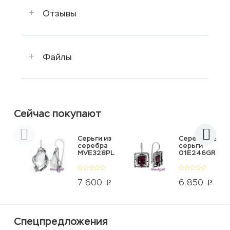
Отзывы
Файлы
Сейчас покупают
Серьги из
Серебряные
серебра
серьги
MVE328PL
01E246GR
7 600
6 850
p
p
Спецпредложения