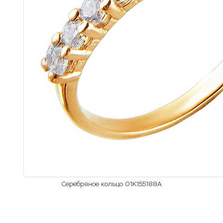
Серебряное кольцо 01К155188А