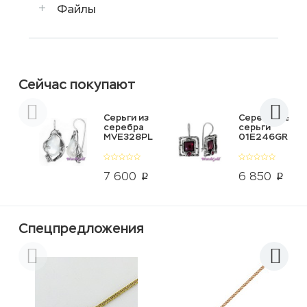
Файлы
Сейчас покупают
Серьги из
Серебряные
серебра
серьги
MVE328PL
01E246GR
7 600
6 850
p
p
Спецпредложения