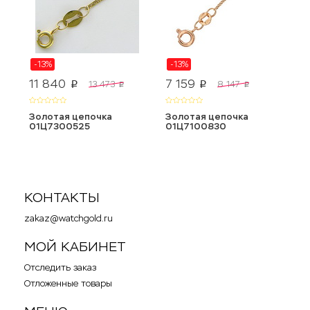
-13%
-13%
11 840
7 159
9
13 473
8 147
p
p
p
p
Золотая цепочка
Золотая цепочка
З
01Ц7300525
01Ц7100830
0
КОНТАКТЫ
zakaz@watchgold.ru
МОЙ КАБИНЕТ
Отследить заказ
Отложенные товары