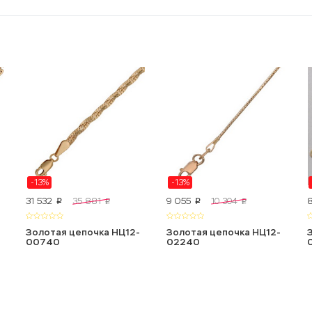
-13%
-13%
31 532
9 055
35 881
10 304
p
p
p
p
Золотая цепочка НЦ12-
Золотая цепочка НЦ12-
00740
02240