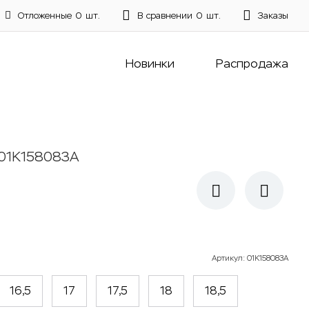
Отложенные
0
шт.
В сравнении
0
шт.
Заказы
Новинки
Распродажа
01К158083А
Артикул
:
01К158083А
16,5
17
17,5
18
18,5