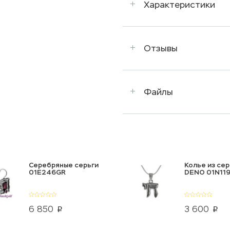
Характеристики
Отзывы
Файлы
Серебряные серьги
Колье из се
01E246GR
DENO 01N119
6 850
3 600
p
p