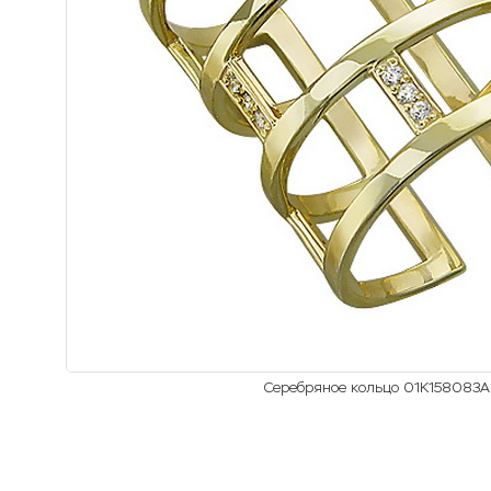
Серебряное кольцо 01К158083А