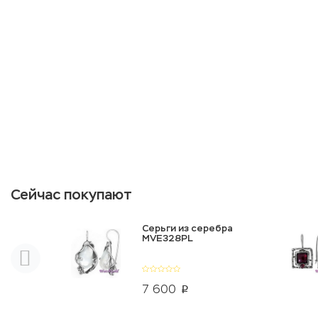
Сейчас покупают
Серьги из серебра
MVE328PL
7 600
p