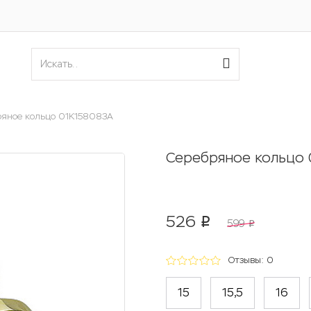
ряное кольцо 01К158083А
Серебряное кольцо 
526
p
599
p
Отзывы: 0
15
15,5
16