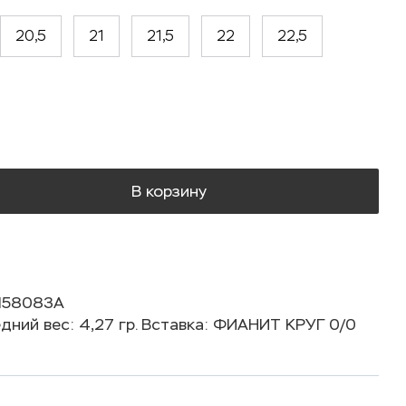
20,5
21
21,5
22
22,5
В корзину
К158083А
дний вес: 4,27 гр. Вставка: ФИАНИТ КРУГ 0/0