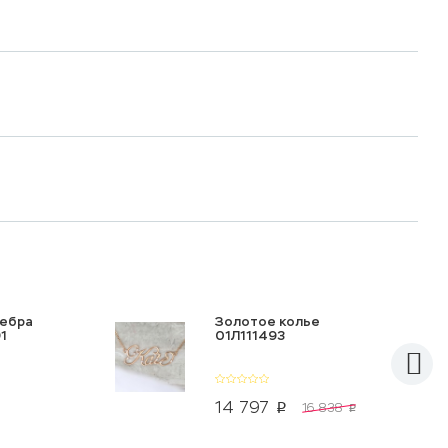
ребра
Золотое колье
1
01Л111493
14 797
16 838
p
p