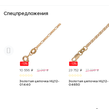
Спецпредложения
-13%
-13%
10 556
23 752
12 012
27 028
p
p
p
p
Золотая цепочка НЦ12-
Золотая цепочка НЦ12-
01440
04650