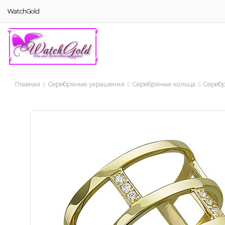
WatchGold
Главная
Серебряные украшения
Серебряные кольца
Сереб