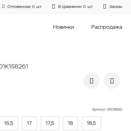
Отложенные
0
шт.
В сравнении
0
шт.
Заказы
Новинки
Распродажа
01К158261
Артикул
:
01К158261
16,5
17
17,5
18
18,5