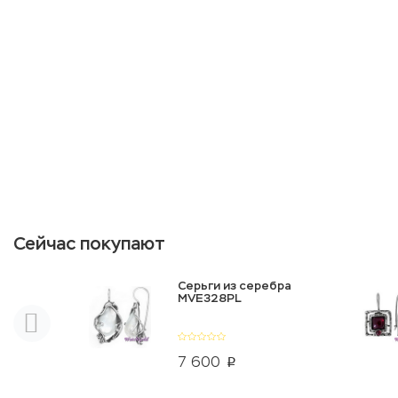
Сейчас покупают
Серьги из серебра
MVE328PL
7 600
p