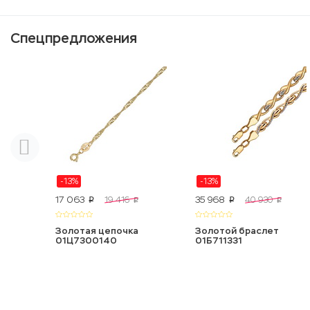
Спецпредложения
-13%
-13%
17 063
35 968
19 416
40 930
p
p
p
p
Золотая цепочка
Золотой браслет
01Ц7300140
01Б711331