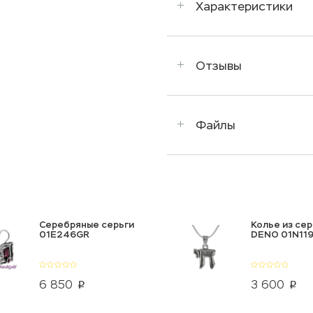
Характеристики
Отзывы
Файлы
Серебряные серьги
Колье из се
01E246GR
DENO 01N119
6 850
3 600
p
p