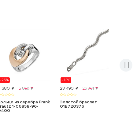
-26%
-13%
-13%
4 380
23 490
81 635
5 850
26 731
p
p
p
p
Кольцо из серебра Frank
Золотой браслет
Золото
Trautz 1-06858-96-
01Б720376
01Б71
0400