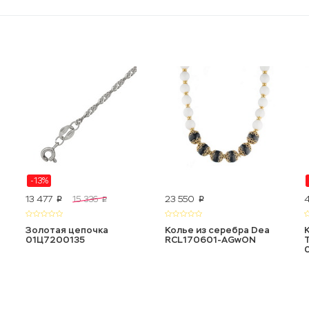
-13%
13 477
23 550
15 336
p
p
p
Золотая цепочка
Колье из серебра Dea
01Ц7200135
RCL170601-AGwON