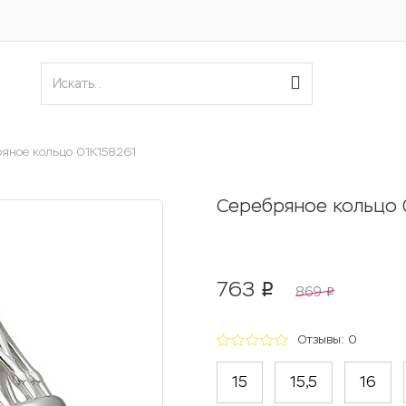
яное кольцо 01К158261
Серебряное кольцо 
763
p
869
p
Отзывы: 0
15
15,5
16