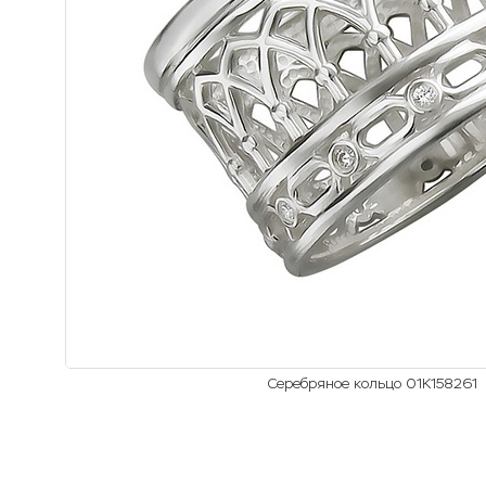
Серебряное кольцо 01К158261