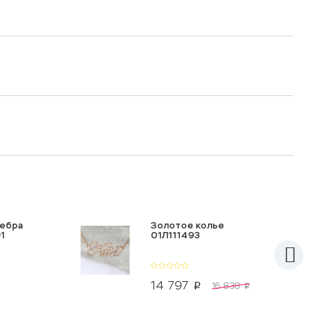
ребра
Золотое колье
1
01Л111493
14 797
16 838
p
p