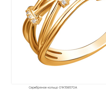
Серебряное кольцо 01К158570А