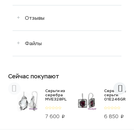
Отзывы
Файлы
Сейчас покупают
Серьги из
Серебряные
серебра
серьги
MVE328PL
01E246GR
7 600
6 850
p
p