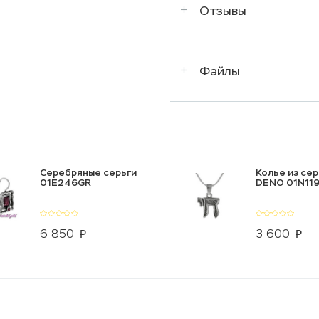
Отзывы
Файлы
Серебряные серьги
Колье из се
01E246GR
DENO 01N119
6 850
3 600
p
p