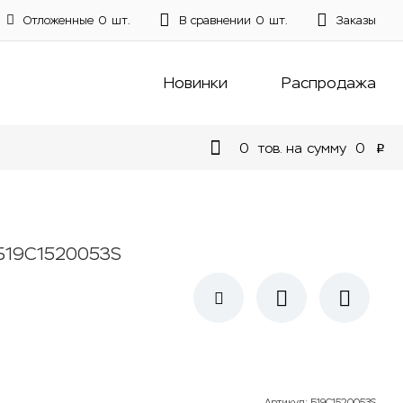
Отложенные
0
шт.
В сравнении
0
шт.
Заказы
Новинки
Распродажа
0
тов. на сумму
0
p
Б19С1520053S
Артикул
:
Б19С1520053S