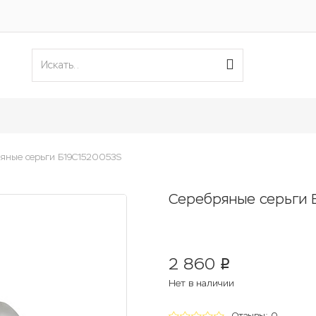
яные серьги Б19С1520053S
Серебряные серьги 
2 860
p
Нет в наличии
Отзывы: 0