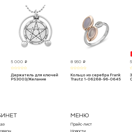
5 000
8 950
p
p
Держатель для ключей
Кольцо из серебра Frank
PS3003/Желание
Trautz 1-06268-96-0645
БИНЕТ
МЕНЮ
каз
Прайс-лист
товары
Новости