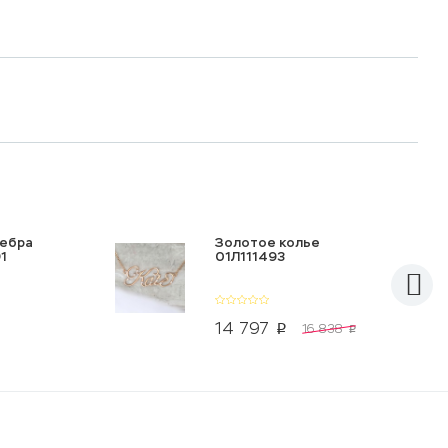
ребра
Золотое колье
1
01Л111493
14 797
16 838
p
p