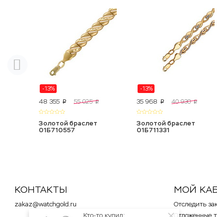
-13%
-13%
48 355
35 968
55 025
40 930
p
p
p
p
Золотой браслет
Золотой браслет
01Б710557
01Б711331
КОНТАКТЫ
МОЙ КА
zakaz@watchgold.ru
Отследить за
Отложенные 
Кто-то купил: