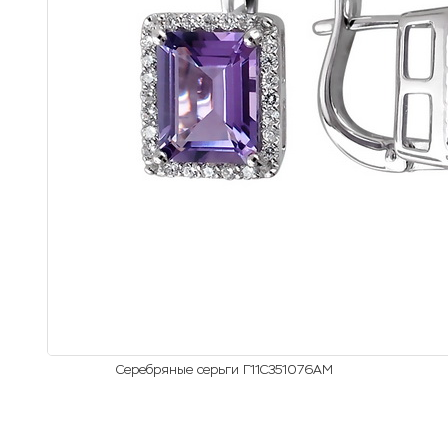
Серебряные серьги Г11С351076AM