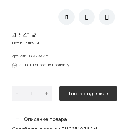
4 541
p
Нет в наличии
Артикул
:
Г11С351076AM
Задать вопрос по продукту
-
+
Товар под заказ
Описание товара
Серебряные серьги Г11С351076AM