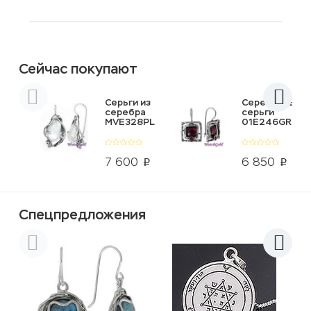
Сейчас покупают
Серьги из
Серебряные
серебра
серьги
MVE328PL
01E246GR
7 600
6 850
p
p
Спецпредложения