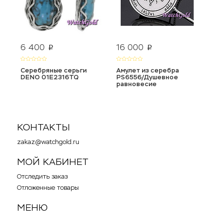
6 400
16 000
8
p
p
Серебряные серьги
Амулет из серебра
З
DENO 01E2316TQ
PS6556/Душевное
0
равновесие
КОНТАКТЫ
zakaz@watchgold.ru
МОЙ КАБИНЕТ
Отследить заказ
Отложенные товары
МЕНЮ